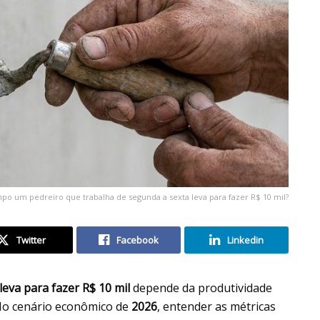
o um pedreiro que trabalha de segunda a sexta leva para fazer R$ 10 mil?
Twitter
Facebook
Linkedin
eva para fazer R$ 10 mil
depende da produtividade
 No cenário econômico de
2026
, entender as métricas