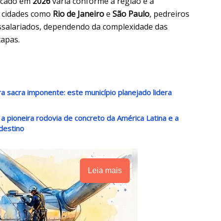
ficado em
2026
varia conforme a região e a
m cidades como
Rio de Janeiro
e
São Paulo
, pedreiros
ssalariados, dependendo da complexidade das
apas.
a sacra imponente: este município planejado lidera
a pioneira rodovia de concreto da América Latina e a
destino
Leia mais