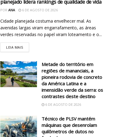
planejado lidera rankings de qualidade de vida
POR
ANA
6 DE AGOSTO DE 2026
Cidade planejada costuma envelhecer mal. As
avenidas largas viram engarrafamento, as áreas
verdes reservadas no papel viram loteamento e o...
LEIA MAIS
Metade do território em
regiões de mananciais, a
pioneira rodovia de concreto
da América Latina e a
imensidão verde da serra: os
contrastes deste destino
6 DE AGOSTO DE 2026
Técnico de PLSV mantém
máquinas que desenrolam
quilômetros de dutos no