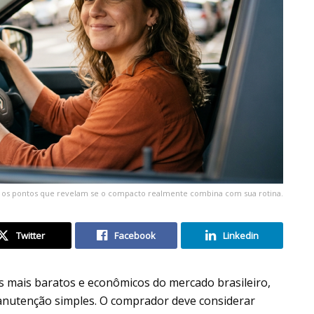
 os pontos que revelam se o compacto realmente combina com sua rotina.
Twitter
Facebook
Linkedin
mais baratos e econômicos do mercado brasileiro,
nutenção simples. O comprador deve considerar