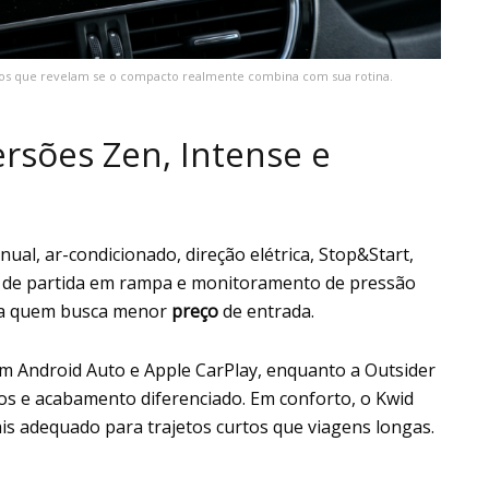
os que revelam se o compacto realmente combina com sua rotina.
rsões Zen, Intense e
ual, ar-condicionado, direção elétrica, Stop&Start,
nte de partida em rampa e monitoramento de pressão
ara quem busca menor
preço
de entrada.
om Android Auto e Apple CarPlay, enquanto a Outsider
vos e acabamento diferenciado. Em conforto, o Kwid
ais adequado para trajetos curtos que viagens longas.