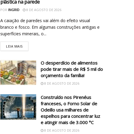
plástica na parede
POR
INGRID
8 DE AGOSTO DE 2026
A caiação de paredes vai além do efeito visual
branco e fosco. Em algumas construções antigas e
superfícies minerais, o...
LEIA MAIS
O desperdício de alimentos
pode tirar mais de R$ 5 mil do
orçamento da família!
8 DE AGOSTO DE 2026
Construído nos Pirenéus
franceses, o Forno Solar de
Odeillo usa milhares de
espelhos para concentrar luz
e atingir mais de 3.000 °C
8 DE AGOSTO DE 2026