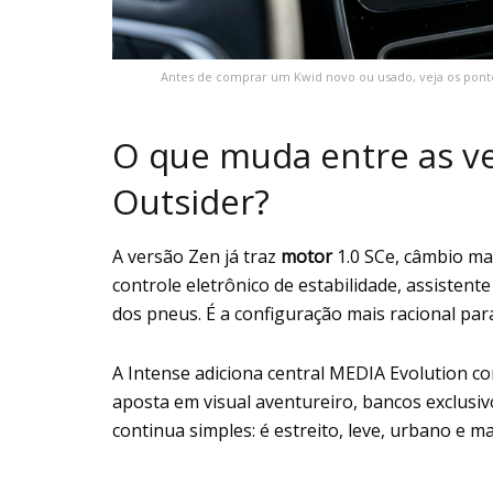
Antes de comprar um Kwid novo ou usado, veja os pont
O que muda entre as ve
Outsider?
A versão Zen já traz
motor
1.0 SCe, câmbio man
controle eletrônico de estabilidade, assiste
dos pneus. É a configuração mais racional p
A Intense adiciona central MEDIA Evolution c
aposta em visual aventureiro, bancos exclusi
continua simples: é estreito, leve, urbano e m