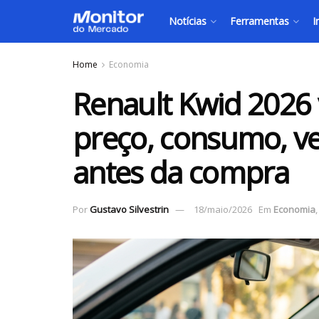
Notícias
Ferramentas
I
Home
Economia
Renault Kwid 2026 
preço, consumo, ve
antes da compra
Por
Gustavo Silvestrin
18/maio/2026
Em
Economia