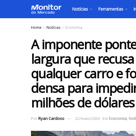
Notícias
Ferramentas
I
Home
Notícias
Economia
A imponente ponte
largura que recusa
qualquer carro e fo
densa para impedir
milhões de dólares
Por
Ryan Cardoso
22/maio/2026
Em
Economia
,
Notí