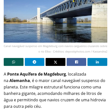
Canal navegável suspenso em Magdeburg com navios cargueiros cruzando sobre
o rio Elba - Créditos: depositphotos.com / Kassandra2
A
Ponte Aquífera de Magdeburg
, localizada
na
Alemanha
, é o maior canal navegável suspenso do
planeta. Este milagre estrutural funciona como uma
banheira gigante, acomodando milhares de litros de
água e permitindo que navios cruzem de uma hidrovia
para outra pelo céu.