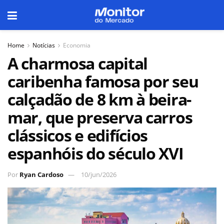
Home
Notícias
Economia
A charmosa capital
caribenha famosa por seu
calçadão de 8 km à beira-
mar, que preserva carros
clássicos e edifícios
espanhóis do século XVI
Por
Ryan Cardoso
10/jun/2026