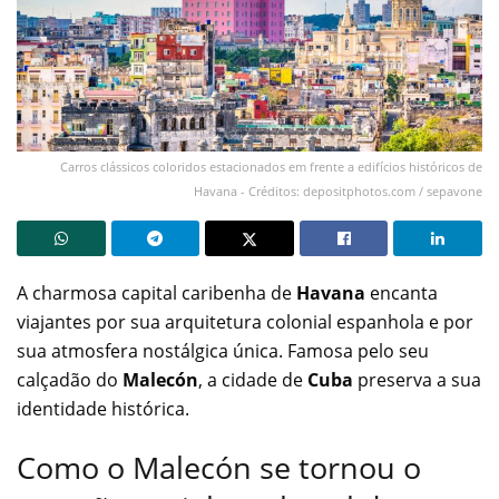
Carros clássicos coloridos estacionados em frente a edifícios históricos de
Havana - Créditos: depositphotos.com / sepavone
A charmosa capital caribenha de
Havana
encanta
viajantes por sua arquitetura colonial espanhola e por
sua atmosfera nostálgica única. Famosa pelo seu
calçadão do
Malecón
, a cidade de
Cuba
preserva a sua
identidade histórica.
Como o Malecón se tornou o