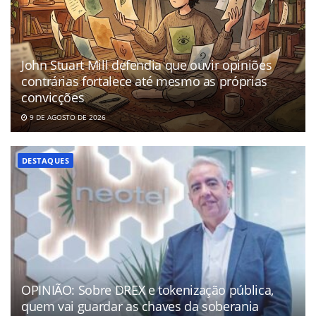
John Stuart Mill defendia que ouvir opiniões
contrárias fortalece até mesmo as próprias
convicções
9 DE AGOSTO DE 2026
DESTAQUES
OPINIÃO: Sobre DREX e tokenização pública,
quem vai guardar as chaves da soberania