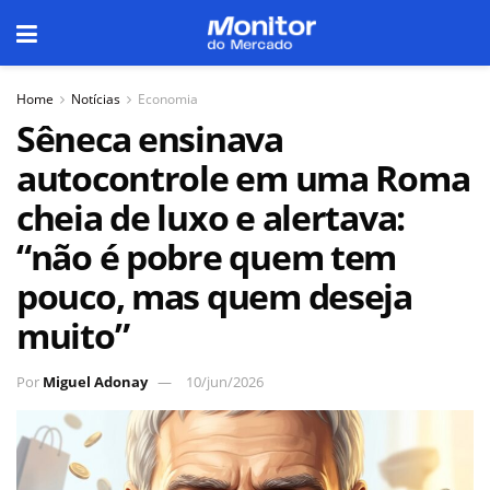
Home
Notícias
Economia
Sêneca ensinava
autocontrole em uma Roma
cheia de luxo e alertava:
“não é pobre quem tem
pouco, mas quem deseja
muito”
Por
Miguel Adonay
10/jun/2026