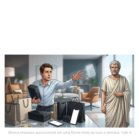
Sêneca ensinava autocontrole em uma Roma cheia de luxo e alertava: “não é