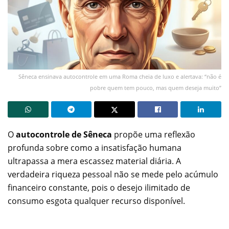
Sêneca ensinava autocontrole em uma Roma cheia de luxo e alertava: “não é
pobre quem tem pouco, mas quem deseja muito”
O
autocontrole de Sêneca
propõe uma reflexão
profunda sobre como a insatisfação humana
ultrapassa a mera escassez material diária. A
verdadeira riqueza pessoal não se mede pelo acúmulo
financeiro constante, pois o desejo ilimitado de
consumo esgota qualquer recurso disponível.