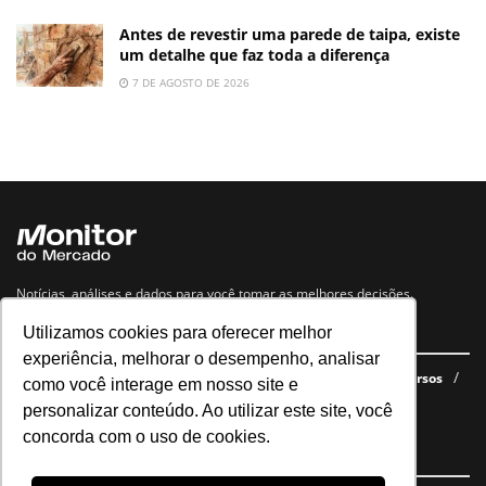
Antes de revestir uma parede de taipa, existe
um detalhe que faz toda a diferença
7 DE AGOSTO DE 2026
Notícias, análises e dados para você tomar as melhores decisões.
Utilizamos cookies para oferecer melhor
Navegue no site
experiência, melhorar o desempenho, analisar
Últimas notícias
Quem somos
E-books gratuitos
Cursos
como você interage em nosso site e
Política de privacidade
personalizar conteúdo. Ao utilizar este site, você
concorda com o uso de cookies.
Siga nossas redes