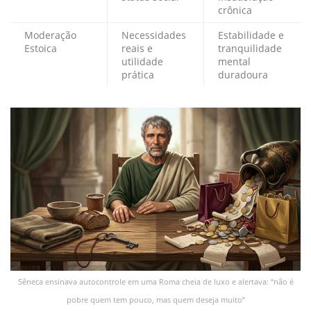
crônica
Moderação
Necessidades
Estabilidade e
Estoica
reais e
tranquilidade
utilidade
mental
prática
duradoura
Sêneca ensinava autocontrole em uma Roma cheia de luxo e alertava: “não é
pobre quem tem pouco, mas quem deseja muito”