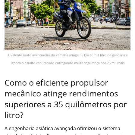
A valente moto aventureira da Yamaha atinge 35 km com 1 litro de gasolina e
ignora o asfalto esburacado entregando muita segurança por 25 mil reais
Como o eficiente propulsor
mecânico atinge rendimentos
superiores a 35 quilômetros por
litro?
A engenharia asiática avançada otimizou o sistema