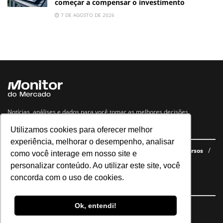
começar a compensar o investimento
7 DE AGOSTO DE 2026
Notícias, análises e dados para você tomar as melhores decisões.
Utilizamos cookies para oferecer melhor
Navegue no site
experiência, melhorar o desempenho, analisar
Últimas notícias
Quem somos
E-books gratuitos
Cursos
como você interage em nosso site e
Política de privacidade
personalizar conteúdo. Ao utilizar este site, você
concorda com o uso de cookies.
Siga nossas redes
Ok, entendi!