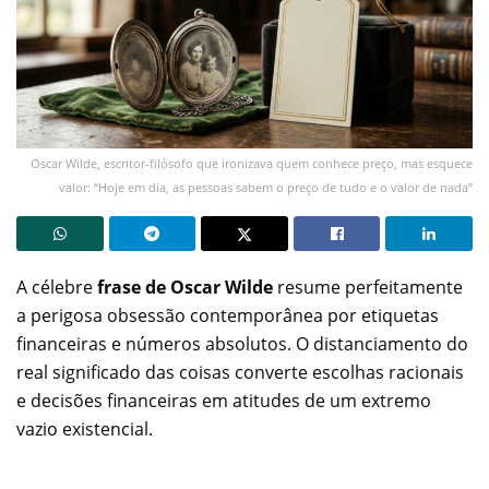
Oscar Wilde, escritor-filósofo que ironizava quem conhece preço, mas esquece
valor: “Hoje em dia, as pessoas sabem o preço de tudo e o valor de nada”
A célebre
frase de Oscar Wilde
resume perfeitamente
a perigosa obsessão contemporânea por etiquetas
financeiras e números absolutos. O distanciamento do
real significado das coisas converte escolhas racionais
e decisões financeiras em atitudes de um extremo
vazio existencial.