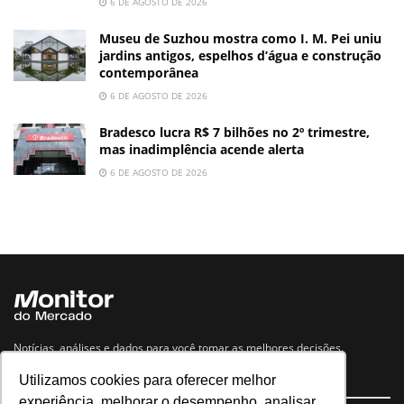
6 DE AGOSTO DE 2026
Museu de Suzhou mostra como I. M. Pei uniu
jardins antigos, espelhos d’água e construção
contemporânea
6 DE AGOSTO DE 2026
Bradesco lucra R$ 7 bilhões no 2º trimestre,
mas inadimplência acende alerta
6 DE AGOSTO DE 2026
Notícias, análises e dados para você tomar as melhores decisões.
Utilizamos cookies para oferecer melhor
Navegue no site
experiência, melhorar o desempenho, analisar