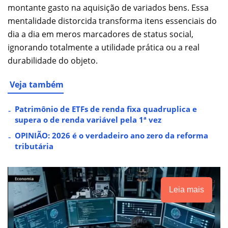
montante gasto na aquisição de variados bens. Essa
mentalidade distorcida transforma itens essenciais do
dia a dia em meros marcadores de status social,
ignorando totalmente a utilidade prática ou a real
durabilidade do objeto.
Veja também
Patrimônio de ETFs de renda fixa quadruplica e
supera o de renda variável pela 1ª vez
OPINIÃO: 2026 é o verdadeiro ano zero da reforma
tributária
Leia mais