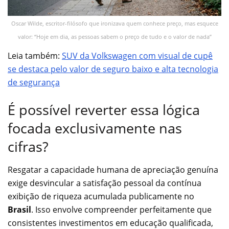
Oscar Wilde, escritor-filósofo que ironizava quem conhece preço, mas esquece
valor: “Hoje em dia, as pessoas sabem o preço de tudo e o valor de nada”
Leia também:
SUV da Volkswagen com visual de cupê
se destaca pelo valor de seguro baixo e alta tecnologia
de segurança
É possível reverter essa lógica
focada exclusivamente nas
cifras?
Resgatar a capacidade humana de apreciação genuína
exige desvincular a satisfação pessoal da contínua
exibição de riqueza acumulada publicamente no
Brasil
. Isso envolve compreender perfeitamente que
consistentes investimentos em educação qualificada,