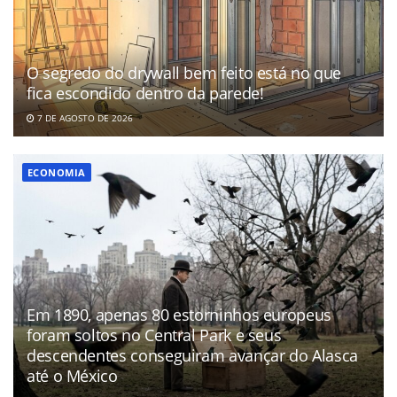
O segredo do drywall bem feito está no que
fica escondido dentro da parede!
7 DE AGOSTO DE 2026
ECONOMIA
Em 1890, apenas 80 estorninhos europeus
foram soltos no Central Park e seus
descendentes conseguiram avançar do Alasca
até o México