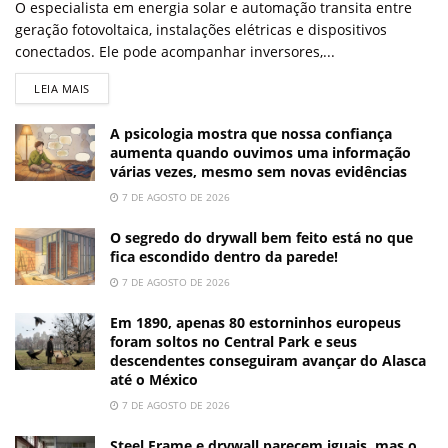
O especialista em energia solar e automação transita entre
geração fotovoltaica, instalações elétricas e dispositivos
conectados. Ele pode acompanhar inversores,...
LEIA MAIS
A psicologia mostra que nossa confiança
aumenta quando ouvimos uma informação
várias vezes, mesmo sem novas evidências
7 DE AGOSTO DE 2026
O segredo do drywall bem feito está no que
fica escondido dentro da parede!
7 DE AGOSTO DE 2026
Em 1890, apenas 80 estorninhos europeus
foram soltos no Central Park e seus
descendentes conseguiram avançar do Alasca
até o México
7 DE AGOSTO DE 2026
Steel Frame e drywall parecem iguais, mas o