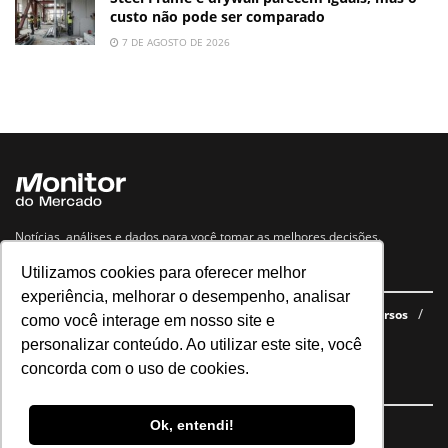
custo não pode ser comparado
7 DE AGOSTO DE 2026
Notícias, análises e dados para você tomar as melhores decisões.
Utilizamos cookies para oferecer melhor
Navegue no site
experiência, melhorar o desempenho, analisar
Últimas notícias
Quem somos
E-books gratuitos
Cursos
como você interage em nosso site e
Política de privacidade
personalizar conteúdo. Ao utilizar este site, você
concorda com o uso de cookies.
Siga nossas redes
Ok, entendi!