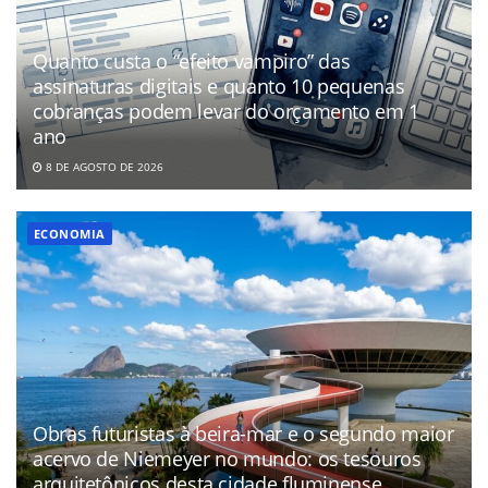
Quanto custa o “efeito vampiro” das
assinaturas digitais e quanto 10 pequenas
cobranças podem levar do orçamento em 1
ano
8 DE AGOSTO DE 2026
ECONOMIA
Obras futuristas à beira-mar e o segundo maior
acervo de Niemeyer no mundo: os tesouros
arquitetônicos desta cidade fluminense