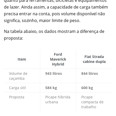
quanto para ferramentas, bicicletas e equipamentos
de lazer. Ainda assim, a capacidade de carga também
precisa entrar na conta, pois volume disponível não
significa, sozinho, maior limite de peso.
Na tabela abaixo, os dados mostram a diferença de
proposta:
Ford
Fiat Strada
Item
Maverick
cabine dupla
Hybrid
Volume de
943 litros
844 litros
caçamba
Carga útil
584 kg
600 kg
Proposta
Picape híbrida
Picape
urbana
compacta de
trabalho