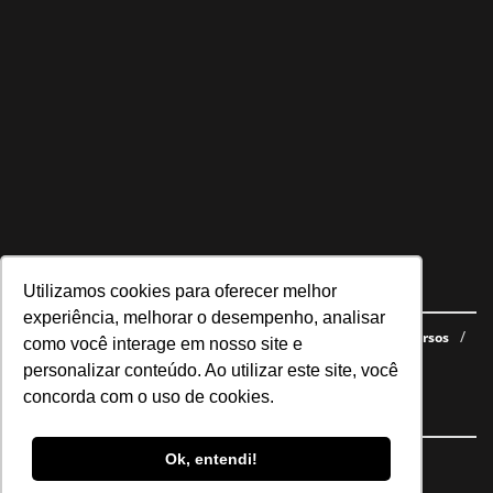
Utilizamos cookies para oferecer melhor
Navegue no site
experiência, melhorar o desempenho, analisar
Últimas notícias
Quem somos
E-books gratuitos
Cursos
como você interage em nosso site e
Política de privacidade
personalizar conteúdo. Ao utilizar este site, você
concorda com o uso de cookies.
Siga nossas redes
Ok, entendi!