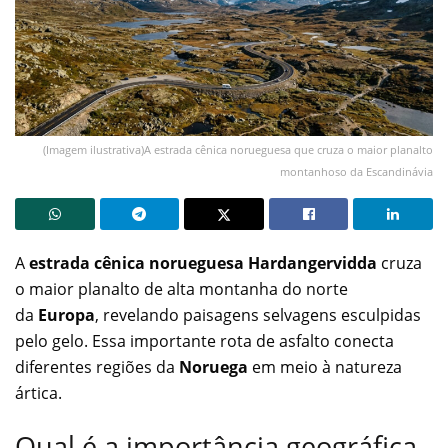
(Imagem ilustrativa)A estrada cênica norueguesa que cruza o maior planalto
montanhoso da Escandinávia
A
estrada cênica norueguesa
Hardangervidda
cruza
o maior planalto de alta montanha do norte
da
Europa
, revelando paisagens selvagens esculpidas
pelo gelo. Essa importante rota de asfalto conecta
diferentes regiões da
Noruega
em meio à natureza
ártica.
Qual é a importância geográfica