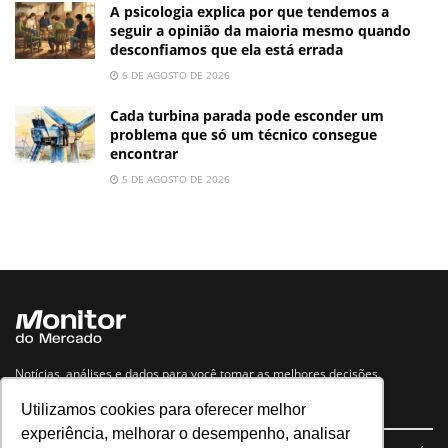
A psicologia explica por que tendemos a
seguir a opinião da maioria mesmo quando
desconfiamos que ela está errada
6 DE AGOSTO DE 2026
Cada turbina parada pode esconder um
problema que só um técnico consegue
encontrar
5 DE AGOSTO DE 2026
Notícias, análises e dados para você tomar as melhores decisões.
Utilizamos cookies para oferecer melhor
Navegue no site
experiência, melhorar o desempenho, analisar