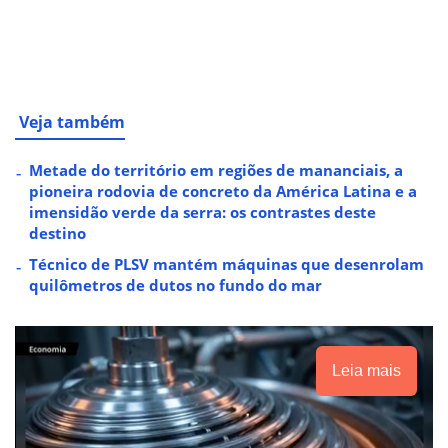
Veja também
Metade do território em regiões de mananciais, a
pioneira rodovia de concreto da América Latina e a
imensidão verde da serra: os contrastes deste
destino
Técnico de PLSV mantém máquinas que desenrolam
quilômetros de dutos no fundo do mar
Leia mais