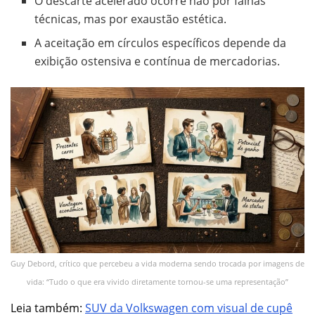
O descarte acelerado ocorre não por falhas
técnicas, mas por exaustão estética.
A aceitação em círculos específicos depende da
exibição ostensiva e contínua de mercadorias.
Guy Debord, crítico que percebeu a vida moderna sendo trocada por imagens de
vida: “Tudo o que era vivido diretamente tornou-se uma representação”
Leia também:
SUV da Volkswagen com visual de cupê