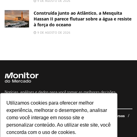
9 DE AGOSTO DE 2026
Construída junto ao Atlântico, a Mesquita
Hassan II parece flutuar sobre a água e resiste
à força do oceano
9 DE AGOSTO DE 2026
Notícias, análises e dados para você tomar as melhores decisões.
Utilizamos cookies para oferecer melhor
Navegue no site
experiência, melhorar o desempenho, analisar
Últimas notícias
Quem somos
E-books gratuitos
Cursos
como você interage em nosso site e
Política de privacidade
personalizar conteúdo. Ao utilizar este site, você
concorda com o uso de cookies.