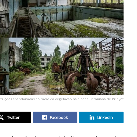
struções abandonadas no meio da vegetação na cidade ucraniana de Pripyat
Twitter
Facebook
Linkedin