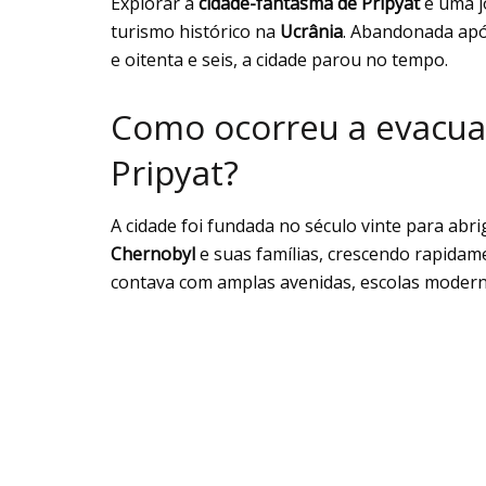
Explorar a
cidade-fantasma de Pripyat
é uma j
turismo histórico na
Ucrânia
. Abandonada apó
e oitenta e seis, a cidade parou no tempo.
Como ocorreu a evacua
Pripyat?
A cidade foi fundada no século vinte para abr
Chernobyl
e suas famílias, crescendo rapidam
contava com amplas avenidas, escolas moderna