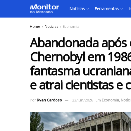
Notícias
Ferramentas
I
Home
Notícias
Economia
Abandonada após o
Chernobyl em 1986
fantasma ucranian
e atrai cientistas e 
Por
Ryan Cardoso
23/jun/2026
Em
Economia
,
Notíc