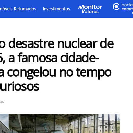
móveis Retomados
Investimentos
 desastre nuclear de
, a famosa cidade-
a congelou no tempo
curiosos
ias