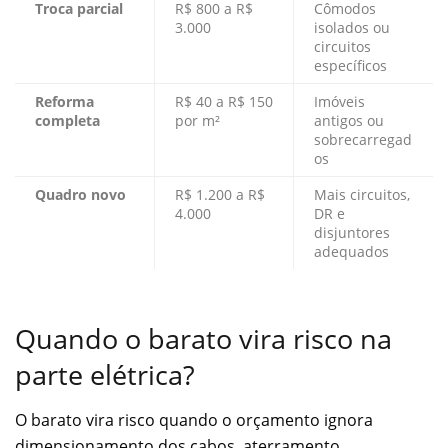
Troca parcial
R$ 800 a R$
Cômodos
3.000
isolados ou
circuitos
específicos
Reforma
R$ 40 a R$ 150
Imóveis
completa
por m²
antigos ou
sobrecarregad
os
Quadro novo
R$ 1.200 a R$
Mais circuitos,
4.000
DR e
disjuntores
adequados
Quando o barato vira risco na
parte elétrica?
O barato vira risco quando o orçamento ignora
dimensionamento dos cabos, aterramento,