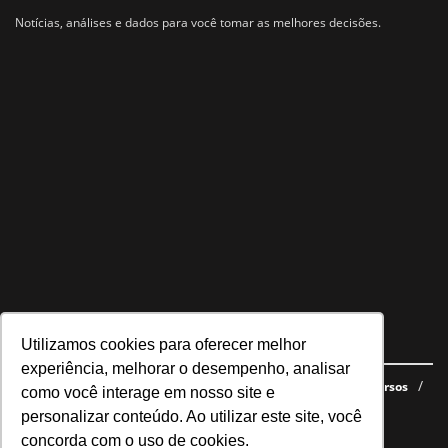
Notícias, análises e dados para você tomar as melhores decisões.
Utilizamos cookies para oferecer melhor
Navegue no site
experiência, melhorar o desempenho, analisar
Últimas notícias
Quem somos
E-books gratuitos
Cursos
como você interage em nosso site e
Política de privacidade
personalizar conteúdo. Ao utilizar este site, você
concorda com o uso de cookies.