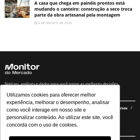
A casa que chega em painéis prontos está
mudando o canteiro: construção a seco troca
parte da obra artesanal pela montagem
8 DE AGOSTO DE 2026
Notícias, análises e dados para você tomar as melhores decisões.
Utilizamos cookies para oferecer melhor
Navegue no site
experiência, melhorar o desempenho, analisar
Últimas notícias
Quem somos
E-books gratuitos
Cursos
como você interage em nosso site e
Política de privacidade
personalizar conteúdo. Ao utilizar este site, você
concorda com o uso de cookies.
Siga nossas redes