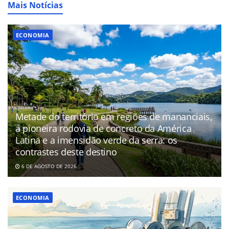
Mais Notícias
ECONOMIA
Metade do território em regiões de mananciais,
a pioneira rodovia de concreto da América
Latina e a imensidão verde da serra: os
contrastes deste destino
6 DE AGOSTO DE 2026
ECONOMIA