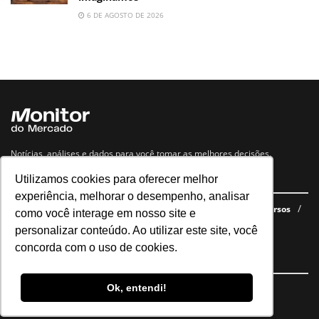
6 DE AGOSTO DE 2026
Notícias, análises e dados para você tomar as melhores decisões.
Utilizamos cookies para oferecer melhor
Navegue no site
experiência, melhorar o desempenho, analisar
Últimas notícias
Quem somos
E-books gratuitos
Cursos
como você interage em nosso site e
Política de privacidade
personalizar conteúdo. Ao utilizar este site, você
concorda com o uso de cookies.
Siga nossas redes
Ok, entendi!