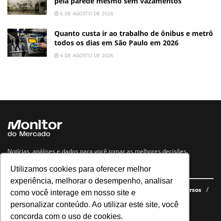
pela parede mesmo sem vazamentos
6 DE AGOSTO DE 2026
Quanto custa ir ao trabalho de ônibus e metrô
todos os dias em São Paulo em 2026
6 DE AGOSTO DE 2026
Notícias, análises e dados para você tomar as melhores decisões.
Utilizamos cookies para oferecer melhor
Navegue no site
experiência, melhorar o desempenho, analisar
Últimas notícias
Quem somos
E-books gratuitos
Cursos
como você interage em nosso site e
Política de privacidade
personalizar conteúdo. Ao utilizar este site, você
concorda com o uso de cookies.