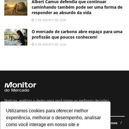
Albert Camus defendia que continuar
caminhando também pode ser uma forma de
responder ao absurdo da vida
7 DE AGOSTO DE 2026
O mercado de carbono abre espaço para uma
profissão que poucos conhecem!
6 DE AGOSTO DE 2026
Notícias, análises e dados para você tomar as melhores decisões.
Utilizamos cookies para oferecer melhor
Navegue no site
experiência, melhorar o desempenho, analisar
Últimas notícias
Quem somos
E-books gratuitos
Cursos
como você interage em nosso site e