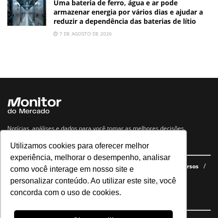
Uma bateria de ferro, água e ar pode
armazenar energia por vários dias e ajudar a
reduzir a dependência das baterias de lítio
7 DE AGOSTO DE 2026
Notícias, análises e dados para você tomar as melhores decisões.
Utilizamos cookies para oferecer melhor
Navegue no site
experiência, melhorar o desempenho, analisar
Últimas notícias
Quem somos
E-books gratuitos
Cursos
como você interage em nosso site e
Política de privacidade
personalizar conteúdo. Ao utilizar este site, você
concorda com o uso de cookies.
Siga nossas redes