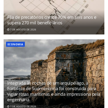
Fila de precatórios cresce 70% em seis anos e
supera 270 mil beneficiários
7 DE AGOSTO DE 2026
ECONOMIA
Integrada às rochas de um arquipélago, a
Fortaleza de Suomenlinna foi construída para
vigiar rotas marítimas e ainda impressiona pela
engenharia
7 DE AGOSTO DE 2026