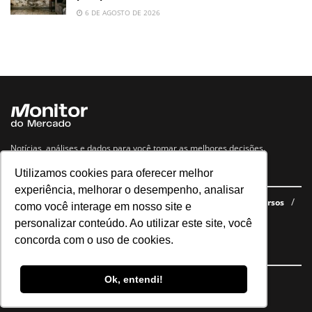
6 DE AGOSTO DE 2026
Notícias, análises e dados para você tomar as melhores decisões.
Utilizamos cookies para oferecer melhor
Navegue no site
experiência, melhorar o desempenho, analisar
Últimas notícias
Quem somos
E-books gratuitos
Cursos
como você interage em nosso site e
Política de privacidade
personalizar conteúdo. Ao utilizar este site, você
concorda com o uso de cookies.
Siga nossas redes
Ok, entendi!