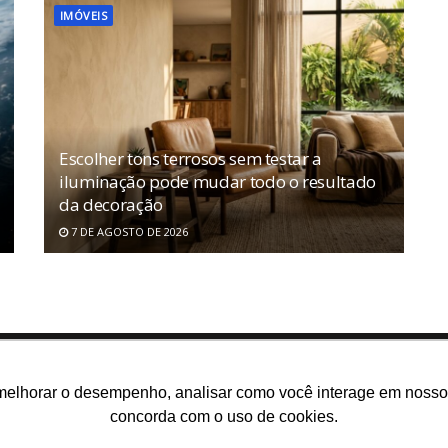
IMÓVEIS
Escolher tons terrosos sem testar a
iluminação pode mudar todo o resultado
da decoração
7 DE AGOSTO DE 2026
melhorar o desempenho, analisar como você interage em nosso sit
concorda com o uso de cookies.
m somos
E-books gratuitos
Cursos
Política de privacidade