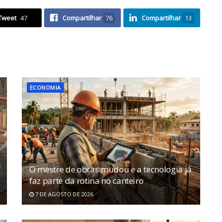
Tweet
47
Compartilhar
76
Compartilhar
13
ECONOMIA
O mestre de obras mudou e a tecnologia já
faz parte da rotina no canteiro
7 DE AGOSTO DE 2026