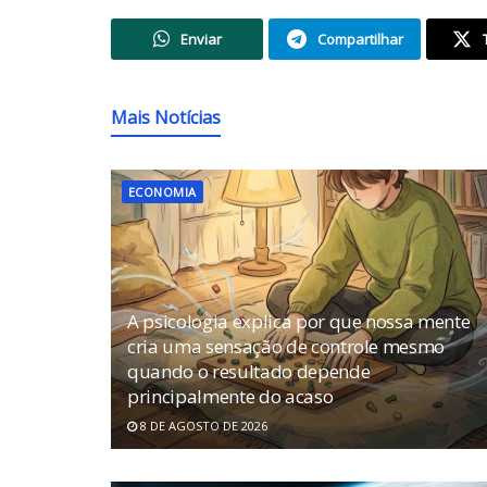
Enviar
Compartilhar
Mais Notícias
ECONOMIA
A psicologia explica por que nossa mente
cria uma sensação de controle mesmo
quando o resultado depende
principalmente do acaso
8 DE AGOSTO DE 2026