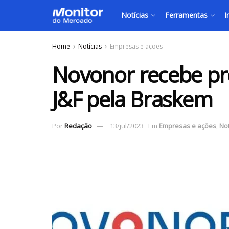
Notícias
Ferramentas
I
Home
Notícias
Empresas e ações
Novonor recebe pro
J&F pela Braskem
Por
Redação
13/jul/2023
Em
Empresas e ações
,
Not