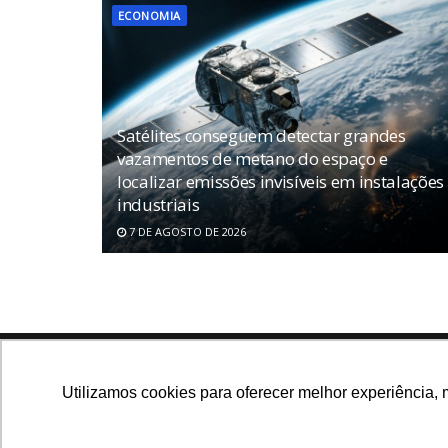
ECONOMIA
Satélites conseguem detectar grandes
vazamentos de metano do espaço e
localizar emissões invisíveis em instalações
industriais
7 DE AGOSTO DE 2026
Navegue no site
Utilizamos cookies para oferecer melhor experiência, 
Últimas notícias
Que
Notícias, análises e dados