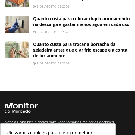
5 DE AGOSTO DE 2026
Quanto custa para colocar duplo acionamento
na descarga e gastar menos água em cada uso
5 DE AGOSTO DE 2026
Quanto custa para trocar a borracha da
geladeira antes que o ar frio escape e a conta
de luz aumente
5 DE AGOSTO DE 2026
Notícias, análises e dados para você tomar as melhores decisões.
Utilizamos cookies para oferecer melhor
Navegue no site