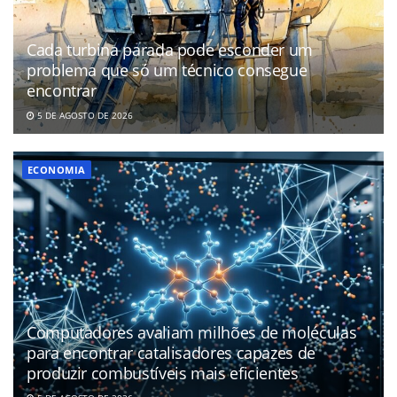
Cada turbina parada pode esconder um
problema que só um técnico consegue
encontrar
5 DE AGOSTO DE 2026
ECONOMIA
Computadores avaliam milhões de moléculas
para encontrar catalisadores capazes de
produzir combustíveis mais eficientes