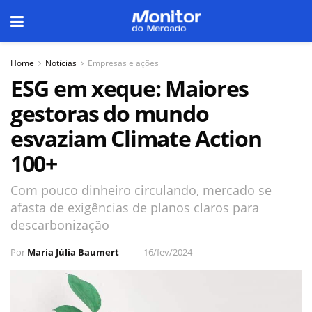
Home
Notícias
Empresas e ações
ESG em xeque: Maiores
gestoras do mundo
esvaziam Climate Action
100+
Com pouco dinheiro circulando, mercado se
afasta de exigências de planos claros para
descarbonização
Por
Maria Júlia Baumert
16/fev/2024