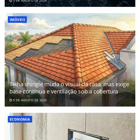
5 DE AGOSTO DE 2026
IMÓVEIS
Telha shingle muda o visual da casa, mas exige
base contínua e ventilação sob a cobertura
5 DE AGOSTO DE 2026
ECONOMIA