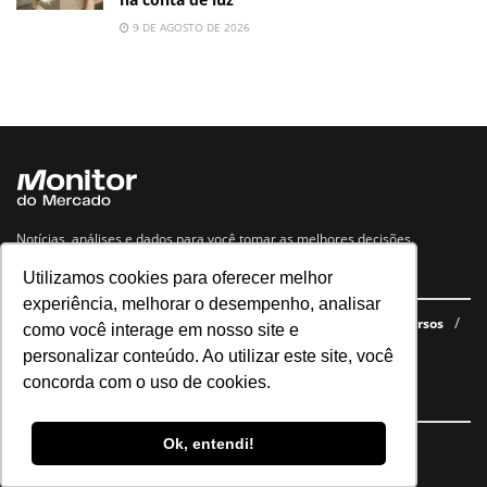
9 DE AGOSTO DE 2026
Notícias, análises e dados para você tomar as melhores decisões.
Utilizamos cookies para oferecer melhor
Navegue no site
experiência, melhorar o desempenho, analisar
Últimas notícias
Quem somos
E-books gratuitos
Cursos
como você interage em nosso site e
Política de privacidade
personalizar conteúdo. Ao utilizar este site, você
concorda com o uso de cookies.
Siga nossas redes
Ok, entendi!