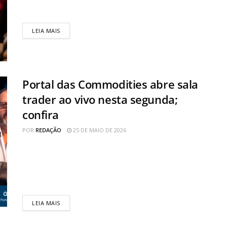
redução...
LEIA MAIS
Portal das Commodities abre sala
trader ao vivo nesta segunda;
confira
POR
REDAÇÃO
25 DE MAIO DE 2026
O Portal das Commodities abre, nesta segunda-feira
(25), sua Sala Trader, voltada para investidores
interessados em acompanhar e aprender estratégias
aplicadas...
LEIA MAIS