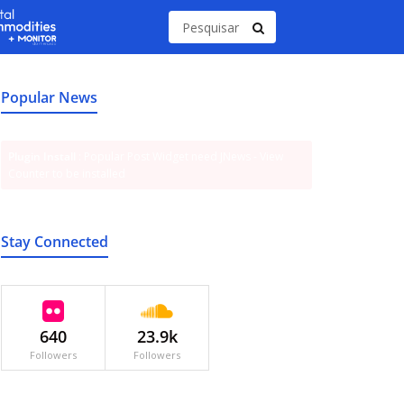
Popular News
Plugin Install
: Popular Post Widget need JNews - View
Counter to be installed
Stay Connected
640
23.9k
Followers
Followers