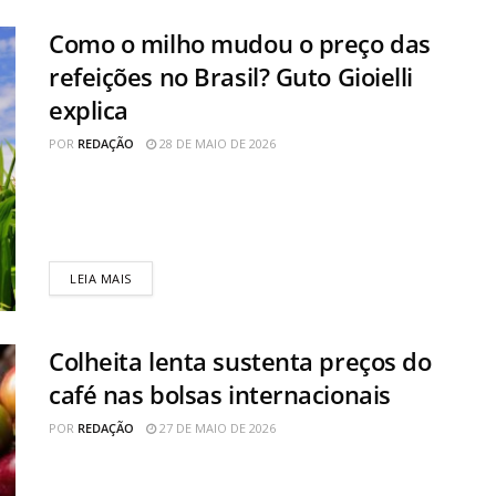
Como o milho mudou o preço das
refeições no Brasil? Guto Gioielli
explica
POR
REDAÇÃO
28 DE MAIO DE 2026
O mercado de milho no Brasil entrou em uma nova
fase estrutural, marcada por preços mais elevados e
maior integração...
LEIA MAIS
Colheita lenta sustenta preços do
café nas bolsas internacionais
POR
REDAÇÃO
27 DE MAIO DE 2026
O atraso da colheita de café no Brasil tem sustentado
o preço do grão nas bolsas internacionais, junto da