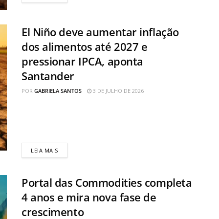
El Niño deve aumentar inflação
dos alimentos até 2027 e
pressionar IPCA, aponta
Santander
POR
GABRIELA SANTOS
3 DE JULHO DE 2026
A possibilidade de um novo El Niño ganhar força nos
próximos meses pode aumentar a pressão sobre os
preços dos...
LEIA MAIS
Portal das Commodities completa
4 anos e mira nova fase de
crescimento