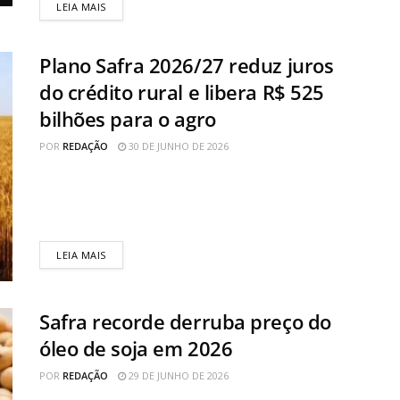
LEIA MAIS
Plano Safra 2026/27 reduz juros
do crédito rural e libera R$ 525
bilhões para o agro
POR
REDAÇÃO
30 DE JUNHO DE 2026
O Plano Safra 2026/27 destinará R$ 525,1 bilhões em
financiamentos para médios e grandes produtores
rurais, alta de 1,7% na...
LEIA MAIS
Safra recorde derruba preço do
óleo de soja em 2026
POR
REDAÇÃO
29 DE JUNHO DE 2026