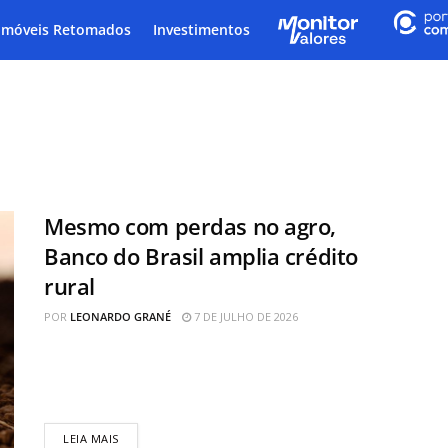
Imóveis Retomados
Investimentos
Mesmo com perdas no agro,
Banco do Brasil amplia crédito
rural
POR
LEONARDO GRANÉ
7 DE JULHO DE 2026
O Banco do Brasil (BBAS3) anunciou a disponibilização
de R$ 33 bilhões em crédito rural para financiar a safra
2026/27...
LEIA MAIS