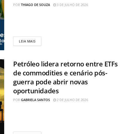
POR
THIAGO DE SOUZA
3 DE JULHO DE 2026
O Portal das Commodities completa quatro anos nesta
sexta-feira (3), consolidando uma trajetória voltada à
cobertura do mercado de commodities,...
LEIA MAIS
Petróleo lidera retorno entre ETFs
de commodities e cenário pós-
guerra pode abrir novas
oportunidades
POR
GABRIELA SANTOS
2 DE JULHO DE 2026
Os ETFs (fundos de índice negociados em Bolsa)
ligados ao petróleo ganharam destaque durante o
conflito entre Estados Unidos, Israel...