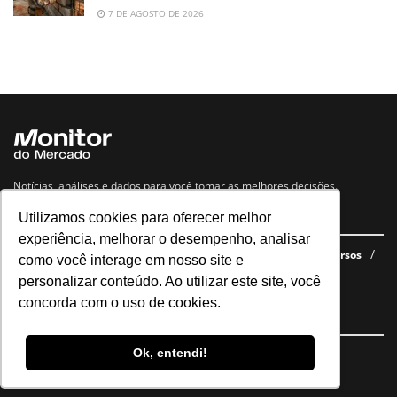
7 DE AGOSTO DE 2026
Notícias, análises e dados para você tomar as melhores decisões.
Utilizamos cookies para oferecer melhor
Navegue no site
experiência, melhorar o desempenho, analisar
Últimas notícias
Quem somos
E-books gratuitos
Cursos
como você interage em nosso site e
Política de privacidade
personalizar conteúdo. Ao utilizar este site, você
concorda com o uso de cookies.
Siga nossas redes
Ok, entendi!