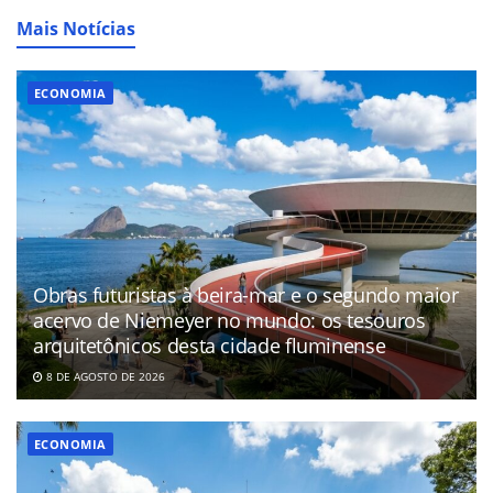
Mais Notícias
ECONOMIA
Obras futuristas à beira-mar e o segundo maior
acervo de Niemeyer no mundo: os tesouros
arquitetônicos desta cidade fluminense
8 DE AGOSTO DE 2026
ECONOMIA