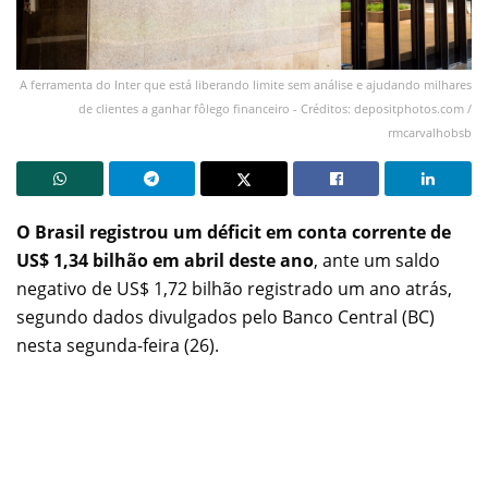
A ferramenta do Inter que está liberando limite sem análise e ajudando milhares
de clientes a ganhar fôlego financeiro - Créditos: depositphotos.com /
rmcarvalhobsb
O Brasil registrou um déficit em conta corrente
de
US$ 1,34 bilhão em abril deste ano
, ante um saldo
negativo de US$ 1,72 bilhão registrado um ano atrás,
segundo dados divulgados pelo Banco Central (BC)
nesta segunda-feira (26).