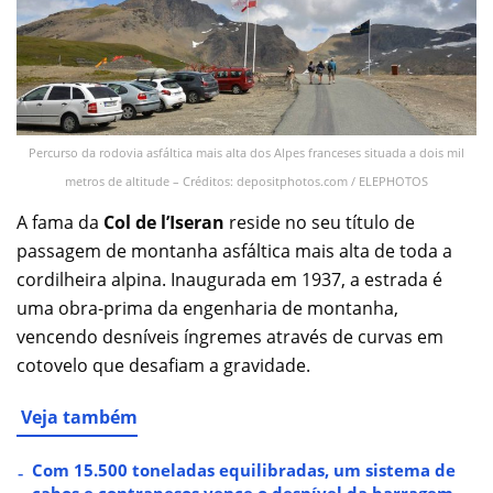
Percurso da rodovia asfáltica mais alta dos Alpes franceses situada a dois mil
metros de altitude – Créditos: depositphotos.com / ELEPHOTOS
A fama da
Col de l’Iseran
reside no seu título de
passagem de montanha asfáltica mais alta de toda a
cordilheira alpina. Inaugurada em 1937, a estrada é
uma obra-prima da engenharia de montanha,
vencendo desníveis íngremes através de curvas em
cotovelo que desafiam a gravidade.
Veja também
Com 15.500 toneladas equilibradas, um sistema de