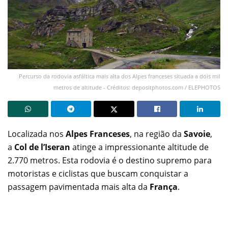
Percurso da rodovia asfáltica mais alta dos Alpes franceses situada a dois mil
metros de altitude - Créditos: depositphotos.com / ELEPHOTOS
Localizada nos
Alpes Franceses
, na região da
Savoie
,
a
Col de l’Iseran
atinge a impressionante altitude de
2.770 metros. Esta rodovia é o destino supremo para
motoristas e ciclistas que buscam conquistar a
passagem pavimentada mais alta da
França
.