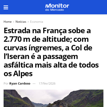
Home
Notícias
Economia
Estrada na França sobe a
2.770 m de altitude; com
curvas íngremes, a Col de
l’Iseran é a passagem
asfáltica mais alta de todos
os Alpes
Por
Ryan Cardoso
17/fev/2026