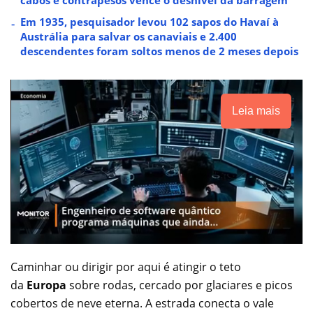
cabos e contrapesos vence o desnível da barragem
Em 1935, pesquisador levou 102 sapos do Havaí à
Austrália para salvar os canaviais e 2.400
descendentes foram soltos menos de 2 meses depois
Leia mais
Caminhar ou dirigir por aqui é atingir o teto
da
Europa
sobre rodas, cercado por glaciares e picos
cobertos de neve eterna. A estrada conecta o vale