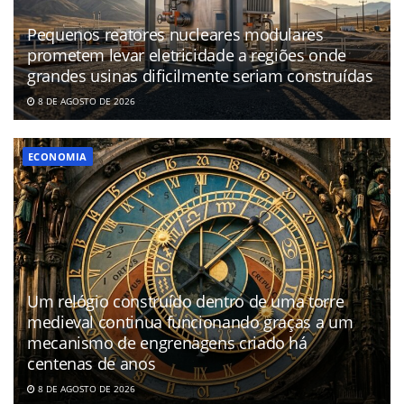
Pequenos reatores nucleares modulares
prometem levar eletricidade a regiões onde
grandes usinas dificilmente seriam construídas
8 DE AGOSTO DE 2026
ECONOMIA
Um relógio construído dentro de uma torre
medieval continua funcionando graças a um
mecanismo de engrenagens criado há
centenas de anos
8 DE AGOSTO DE 2026