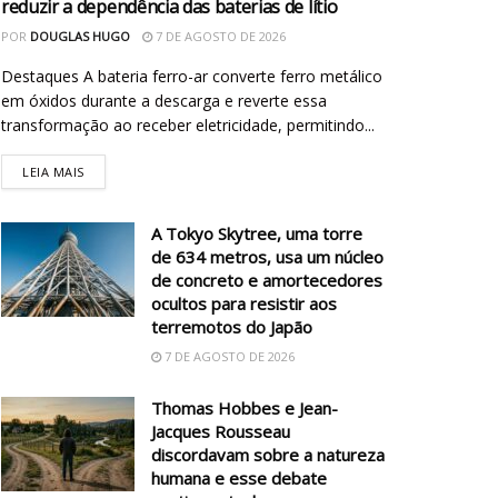
reduzir a dependência das baterias de lítio
POR
DOUGLAS HUGO
7 DE AGOSTO DE 2026
Destaques A bateria ferro-ar converte ferro metálico
em óxidos durante a descarga e reverte essa
transformação ao receber eletricidade, permitindo...
LEIA MAIS
A Tokyo Skytree, uma torre
de 634 metros, usa um núcleo
de concreto e amortecedores
ocultos para resistir aos
terremotos do Japão
7 DE AGOSTO DE 2026
Thomas Hobbes e Jean-
Jacques Rousseau
discordavam sobre a natureza
humana e esse debate