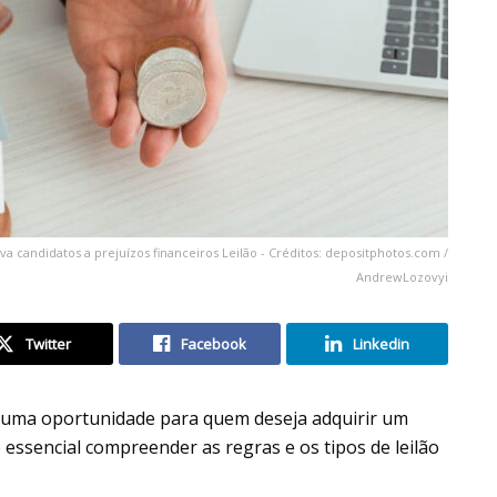
va candidatos a prejuízos financeiros Leilão - Créditos: depositphotos.com /
AndrewLozovyi
Twitter
Facebook
Linkedin
uma oportunidade para quem deseja adquirir um
 essencial compreender as regras e os tipos de leilão