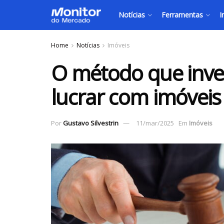
Notícias
Ferramentas
I
Home
Notícias
Imóveis
O método que inve
lucrar com imóveis
Por
Gustavo Silvestrin
11/mar/2025
Em
Imóveis