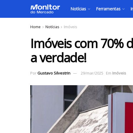
Notícias
Ferramentas
I
Home
Notícias
Imóveis
Imóveis com 70% d
a verdade!
Por
Gustavo Silvestrin
29/mar/2025
Em
Imóveis