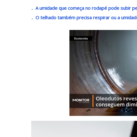
A umidade que começa no rodapé pode subir 
O telhado também precisa respirar ou a umidad