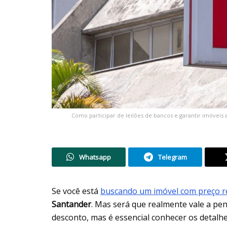
Como participar de leilões de bancos e garantir imóveis
Whatsapp
Telegram
Se você está
buscando um imóvel com preço r
Santander
. Mas será que realmente vale a pe
desconto, mas é essencial conhecer os detalhe