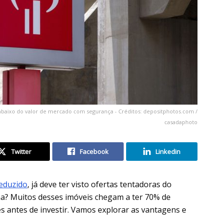
 abaixo do valor de mercado com segurança - Créditos: depositphotos.com /
casadaphoto
Twitter
Facebook
Linkedin
eduzido
, já deve ter visto ofertas tentadoras do
na? Muitos desses imóveis chegam a ter 70% de
s antes de investir. Vamos explorar as vantagens e