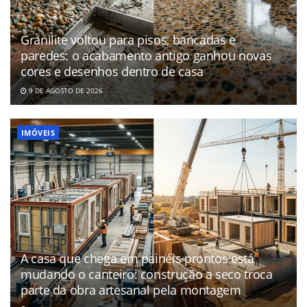
Granilite voltou para pisos, bancadas e
paredes: o acabamento antigo ganhou novas
cores e desenhos dentro de casa
9 DE AGOSTO DE 2026
IMÓVEIS
A casa que chega em painéis prontos está
mudando o canteiro: construção a seco troca
parte da obra artesanal pela montagem