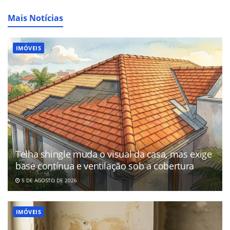
Mais Notícias
IMÓVEIS
Telha shingle muda o visual da casa, mas exige
base contínua e ventilação sob a cobertura
5 DE AGOSTO DE 2026
IMÓVEIS