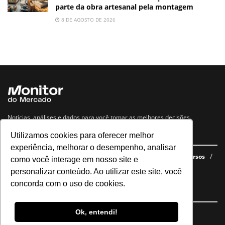
parte da obra artesanal pela montagem
8 DE AGOSTO DE 2026
Notícias, análises e dados para você tomar as melhores decisões.
Utilizamos cookies para oferecer melhor
Navegue no site
experiência, melhorar o desempenho, analisar
Últimas notícias
Quem somos
E-books gratuitos
Cursos
como você interage em nosso site e
Política de privacidade
personalizar conteúdo. Ao utilizar este site, você
concorda com o uso de cookies.
Siga nossas redes
Ok, entendi!