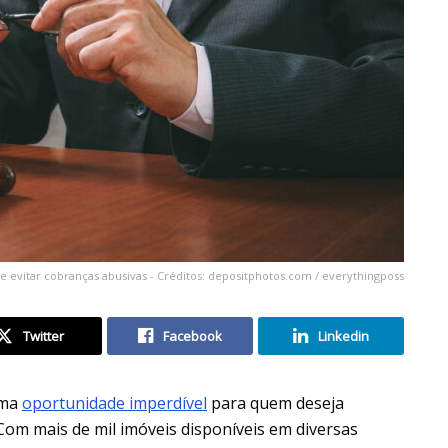
 evitar cobranças abusivas - Créditos: depositphotos.com / everythingposs
Twitter
Facebook
Linkedin
uma
oportunidade imperdível
para quem deseja
Com mais de mil imóveis disponíveis em diversas