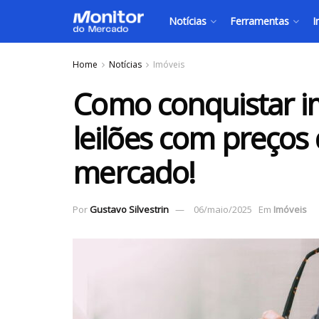
Notícias
Ferramentas
I
Home
Notícias
Imóveis
Como conquistar im
leilões com preços
mercado!
Por
Gustavo Silvestrin
06/maio/2025
Em
Imóveis