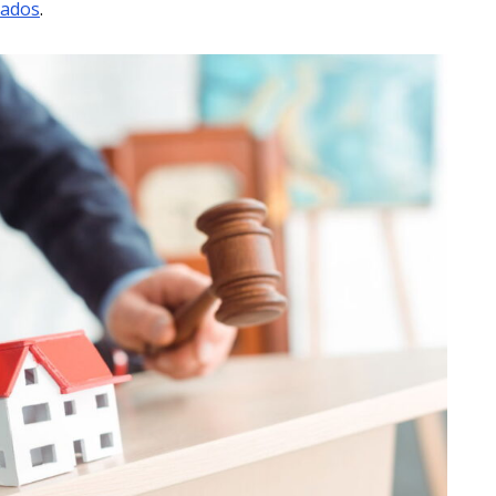
mados
.