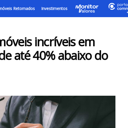
móveis Retomados
Investimentos
óveis incríveis em
 de até 40% abaixo do