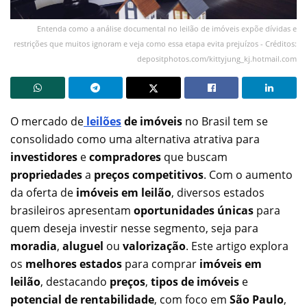
Entenda como a análise documental no leilão de imóveis expõe dívidas e
restrições que muitos ignoram e veja como essa etapa evita prejuízos - Créditos:
depositphotos.com/kittyjung_kj.hotmail.com
O mercado de
leilões
de imóveis
no Brasil tem se
consolidado como uma alternativa atrativa para
investidores
e
compradores
que buscam
propriedades
a
preços competitivos
. Com o aumento
da oferta de
imóveis em leilão
, diversos estados
brasileiros apresentam
oportunidades únicas
para
quem deseja investir nesse segmento, seja para
moradia
,
aluguel
ou
valorização
. Este artigo explora
os
melhores estados
para comprar
imóveis em
leilão
, destacando
preços
,
tipos de imóveis
e
potencial de rentabilidade
, com foco em
São Paulo
,