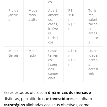
os
Rio de
Mode
Apart
R$
Turis
Janeir
rado
ament
150
mo,
o
a alto
os,
mil –
valori
casas,
R$ 3
zação
imóve
mi
em
is
áreas
turísti
nobre
cos
s
Minas
Mode
Casas,
R$ 50
Divers
Gerais
rado
terren
mil –
idade,
os,
R$ 2
preço
fazen
mi
s
das,
acessí
comer
veis
ciais
Esses estados oferecem
dinâmicas de mercado
distintas, permitindo que
investidores
escolham
estratégias
alinhadas aos seus objetivos, como