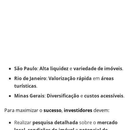
São Paulo
:
Alta liquidez
e
variedade de imóveis
.
Rio de Janeiro
:
Valorização rápida
em
áreas
turísticas
.
Minas Gerais
:
Diversificação
e
custos acessíveis
.
Para maximizar o
sucesso
,
investidores
devem:
Realizar
pesquisa detalhada
sobre o
mercado
local
,
condições do imóvel
e
potencial de