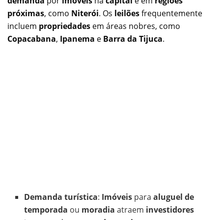
demanda
por
imóveis
na
capital
e em
regiões
próximas
, como
Niterói
. Os
leilões
frequentemente
incluem
propriedades
em áreas nobres, como
Copacabana
,
Ipanema
e
Barra da Tijuca
.
Demanda turística
:
Imóveis
para
aluguel de
temporada
ou
moradia
atraem
investidores