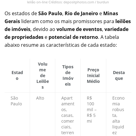
leilão on-line Créditos: depositphotos.com / burdun
Os estados de
São Paulo
,
Rio de Janeiro
e
Minas
Gerais
lideram como os mais promissores para
leilões
de imóveis
, devido ao
volume de eventos
,
variedade
de propriedades
e
potencial de retorno
. A tabela
abaixo resume as características de cada estado:
Volu
Tipos
me
Preço
Estad
de
Desta
de
Inicial
o
Imóv
que
Leilõe
Médio
eis
s
São
Alto
Apart
R$
Econo
Paulo
ament
100
mia
os,
mil –
robus
casas,
R$ 5
ta,
comer
mi
alta
ciais,
liquid
terren
ez