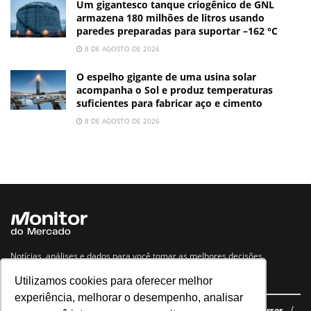
Um gigantesco tanque criogênico de GNL
armazena 180 milhões de litros usando
paredes preparadas para suportar –162 °C
8 DE AGOSTO DE 2026
O espelho gigante de uma usina solar
acompanha o Sol e produz temperaturas
suficientes para fabricar aço e cimento
8 DE AGOSTO DE 2026
Notícias, análises e dados para você tomar as melhores decisões.
Utilizamos cookies para oferecer melhor
Navegue no site
experiência, melhorar o desempenho, analisar
Últimas notícias
Quem somos
E-books gratuitos
Cursos