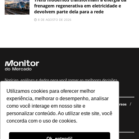
frenagem regenerativa em eletricidade e
devolvem parte dela para a rede
8 DE AGOSTO DE 2026
Notícias, análises e dados para você tomar as melhores decisões.
Utilizamos cookies para oferecer melhor
Navegue no site
experiência, melhorar o desempenho, analisar
Últimas notícias
Quem somos
E-books gratuitos
Cursos
como você interage em nosso site e
Política de privacidade
personalizar conteúdo. Ao utilizar este site, você
concorda com o uso de cookies.
Siga nossas redes
Ok, entendi!