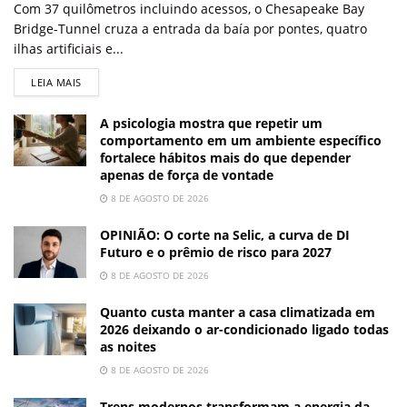
Com 37 quilômetros incluindo acessos, o Chesapeake Bay
Bridge-Tunnel cruza a entrada da baía por pontes, quatro
ilhas artificiais e...
LEIA MAIS
A psicologia mostra que repetir um
comportamento em um ambiente específico
fortalece hábitos mais do que depender
apenas de força de vontade
8 DE AGOSTO DE 2026
OPINIÃO: O corte na Selic, a curva de DI
Futuro e o prêmio de risco para 2027
8 DE AGOSTO DE 2026
Quanto custa manter a casa climatizada em
2026 deixando o ar-condicionado ligado todas
as noites
8 DE AGOSTO DE 2026
Trens modernos transformam a energia da