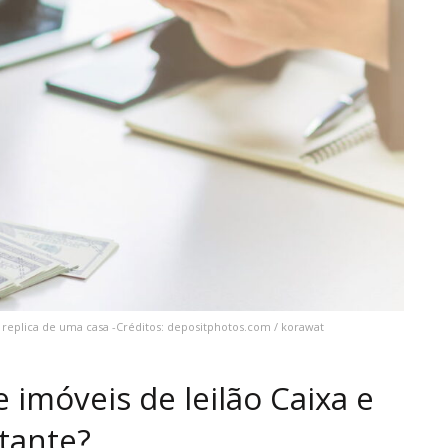
replica de uma casa -Créditos: depositphotos.com / korawat
 imóveis de leilão Caixa e
rtante?