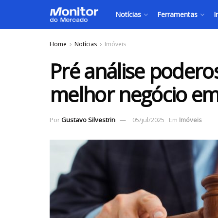
Notícias
Ferramentas
I
Home
Notícias
Imóveis
Pré análise poderos
melhor negócio em 
Por
Gustavo Silvestrin
05/jul/2025
Em
Imóveis