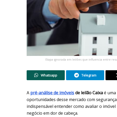
Etapa ignorada em leilões que influencia entre re
Whatsapp
Telegram
A
pré-análise de imóveis
de leilão Caixa
é uma 
oportunidades desse mercado com segurança e 
indispensável entender como avaliar o imóve
negócio em dor de cabeça.