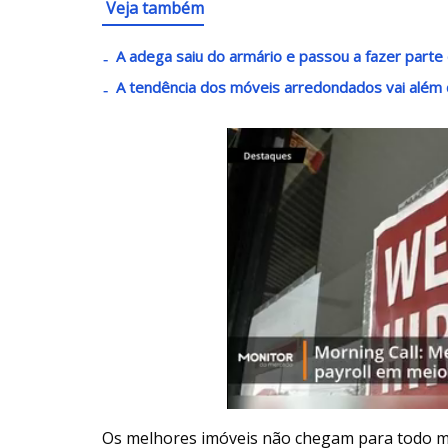
Veja também
A adega saiu do armário e passou a fazer parte
A tendência dos móveis arredondados vai além 
Os melhores imóveis não chegam para todo