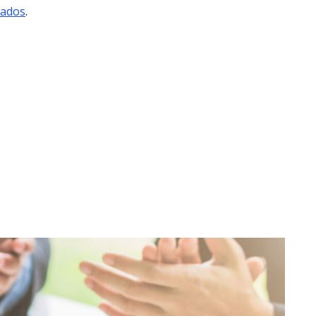
mados
.