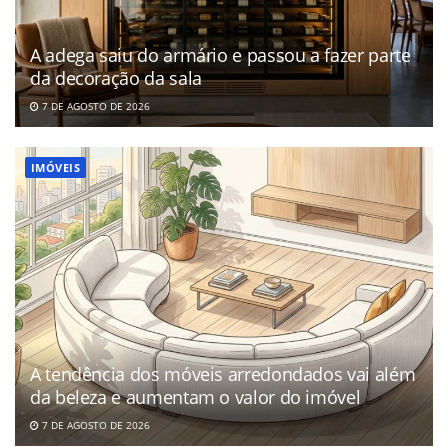
A adega saiu do armário e passou a fazer parte
da decoração da sala
7 DE AGOSTO DE 2026
IMÓVEIS
A tendência dos móveis arredondados vai além
da beleza e aumentam o valor do imóvel
7 DE AGOSTO DE 2026