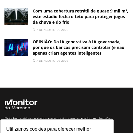
Com uma cobertura retrátil de quase 9 mil m²,
este estádio fecha o teto para proteger jogos
da chuva e do frio
7 DE AGOSTO DE 2026
OPINIÃO: Da IA generativa à IA governada,
por que os bancos precisam controlar (e não
apenas criar) agentes inteligentes
7 DE AGOSTO DE 2026
Notícias, análises e dados para você tomar as melhores decisões.
Utilizamos cookies para oferecer melhor
Navegue no site