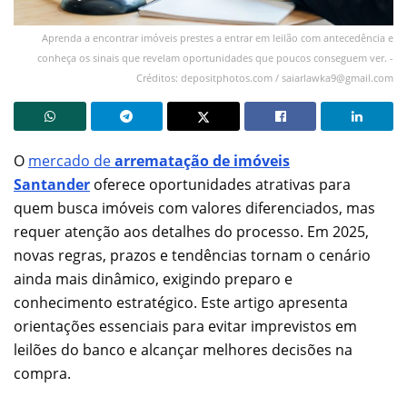
Aprenda a encontrar imóveis prestes a entrar em leilão com antecedência e
conheça os sinais que revelam oportunidades que poucos conseguem ver. -
Créditos: depositphotos.com /
saiarlawka9@gmail.com
O
mercado de
arrematação de imóveis
Santander
oferece oportunidades atrativas para
quem busca imóveis com valores diferenciados, mas
requer atenção aos detalhes do processo. Em 2025,
novas regras, prazos e tendências tornam o cenário
ainda mais dinâmico, exigindo preparo e
conhecimento estratégico. Este artigo apresenta
orientações essenciais para evitar imprevistos em
leilões do banco e alcançar melhores decisões na
compra.