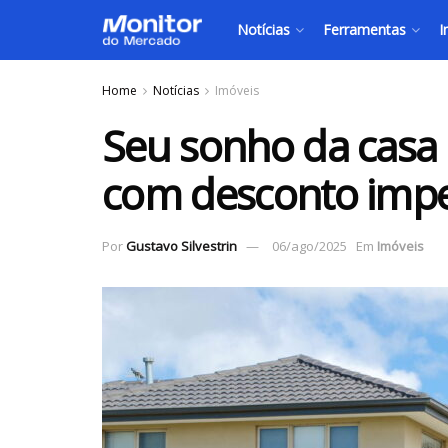
Notícias
Ferramentas
I
Home
Notícias
Imóveis
Seu sonho da casa 
com desconto impe
Por
Gustavo Silvestrin
06/ago/2025
Em
Imóveis