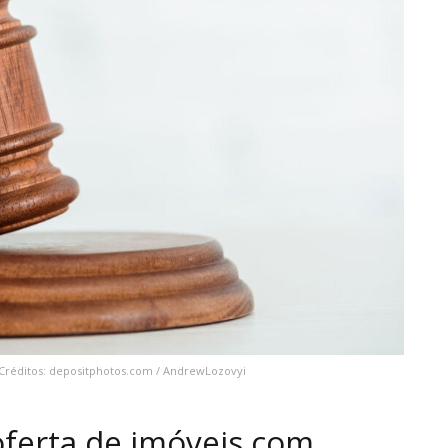
 Créditos: depositphotos.com / AndrewLozovyi
oferta de imóveis com