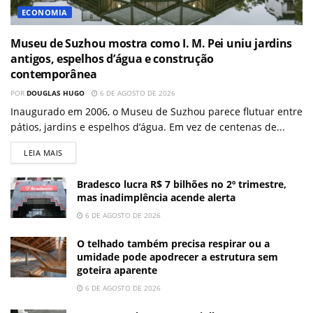
ECONOMIA
Museu de Suzhou mostra como I. M. Pei uniu jardins
antigos, espelhos d’água e construção
contemporânea
POR
DOUGLAS HUGO
6 DE AGOSTO DE 2026
Inaugurado em 2006, o Museu de Suzhou parece flutuar entre
pátios, jardins e espelhos d’água. Em vez de centenas de...
LEIA MAIS
Bradesco lucra R$ 7 bilhões no 2º trimestre,
mas inadimplência acende alerta
6 DE AGOSTO DE 2026
O telhado também precisa respirar ou a
umidade pode apodrecer a estrutura sem
goteira aparente
6 DE AGOSTO DE 2026