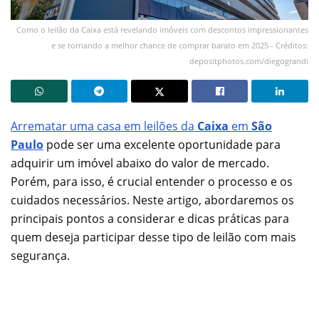
Como o leilão da Caixa está revelando imóveis com descontos impressionantes
e se tornando a melhor chance de comprar barato em 2025 - Créditos:
depositphotos.com/diegograndi
Arrematar uma casa em leilões da
Caixa
em
São
Paulo
pode ser uma excelente oportunidade para
adquirir um imóvel abaixo do valor de mercado.
Porém, para isso, é crucial entender o processo e os
cuidados necessários. Neste artigo, abordaremos os
principais pontos a considerar e dicas práticas para
quem deseja participar desse tipo de leilão com mais
segurança.