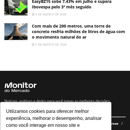
EasyBZ15 sobe 7,43% em julho e supera
Ibovespa pelo 3º mês seguido
6 DE AGOSTO DE 2026
Com mais de 200 metros, uma torre de
concreto resfria milhões de litros de água com
o movimento natural do ar
6 DE AGOSTO DE 2026
Notícias, análises e dados para você tomar as melhores decisões.
Utilizamos cookies para oferecer melhor
Navegue no site
experiência, melhorar o desempenho, analisar
Últimas notícias
Quem somos
E-books gratuitos
Cursos
como você interage em nosso site e
Política de privacidade