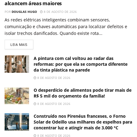
alcancem áreas maiores
POR
DOUGLAS HUGO
8 DE AGOSTO DE 2026
As redes elétricas inteligentes combinam sensores,
comunicação e chaves automáticas para localizar defeitos e
isolar trechos danificados. Quando existe rota...
LEIA MAIS
A pintura com cal voltou ao radar das
reformas: por que ela se comporta diferente
da tinta plástica na parede
8 DE AGOSTO DE 2026
O desperdício de alimentos pode tirar mais de
R$ 5 mil do orçamento da família!
8 DE AGOSTO DE 2026
Construído nos Pirenéus franceses, o Forno
Solar de Odeillo usa milhares de espelhos para
concentrar luz e atingir mais de 3.000 °C
8 DE AGOSTO DE 2026