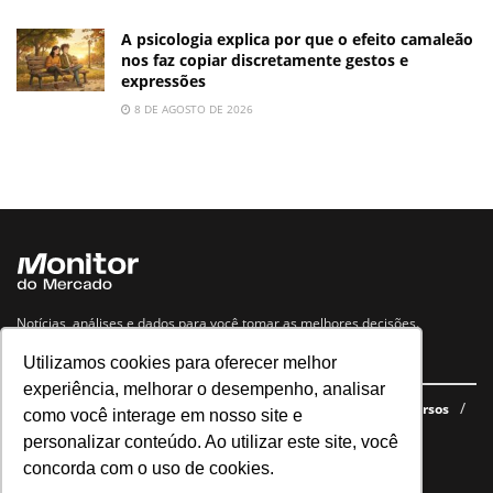
A psicologia explica por que o efeito camaleão
nos faz copiar discretamente gestos e
expressões
8 DE AGOSTO DE 2026
Notícias, análises e dados para você tomar as melhores decisões.
Utilizamos cookies para oferecer melhor
Navegue no site
experiência, melhorar o desempenho, analisar
Últimas notícias
Quem somos
E-books gratuitos
Cursos
como você interage em nosso site e
Política de privacidade
personalizar conteúdo. Ao utilizar este site, você
concorda com o uso de cookies.
Siga nossas redes