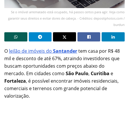
Se o imóvel arrematado está ocupado, há passos certos para agir. Veja como
garantir seus direitos e evitar dores de cabeça. - Créditos: depositphotos.com /
burdun
O
leilão de imóveis do
Santander
tem casa por R$ 48
mil e desconto de até 67%, atraindo investidores que
buscam oportunidades com preços abaixo do
mercado. Em cidades como
São Paulo
,
Curitiba
e
Fortaleza
, é possível encontrar imóveis residenciais,
comerciais e terrenos com grande potencial de
valorização.