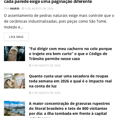
cada parede exige uma paginação diferente
POR
INGRID
9 DE AGOSTO DE 2026
O assentamento de pedras naturais exige mais controle que o
de cerâmicas industrializadas, pois peças como São Tomé,
moledo e...
LEIA MAIS
“Fui dirigir com meu cachorro no colo porque
o trajeto era bem curto” o que o Código de
Trânsito permite nesse caso
9 DE AGOSTO DE 2026
Quanto custa usar uma secadora de roupas
toda semana em 2026 e qual é o impacto real
na conta de luz
9 DE AGOSTO DE 2026
A maior concentração de gravuras rupestres
do litoral brasileiro e teto de 800 visitantes
por dia: a ilha tombada em frente à capital