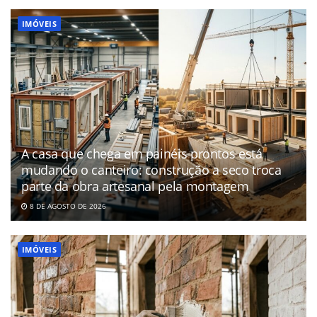
IMÓVEIS
A casa que chega em painéis prontos está
mudando o canteiro: construção a seco troca
parte da obra artesanal pela montagem
8 DE AGOSTO DE 2026
IMÓVEIS