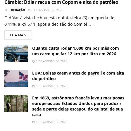
Câmbio: Dólar recua com Copom e alta do petróleo
POR
REDAÇÃO
6 DE AGOSTO DE 2026
O dólar à vista fechou esta quinta-feira (6) em queda de
0,41%, a R$ 5,11, após a decisão do Comitê...
LEIA MAIS
Quanto custa rodar 1.000 km por mês com
um carro que faz 12 km por litro em 2026
6 DE AGOSTO DE 2026
EUA: Bolsas caem antes do payroll e com alta
do petróleo
6 DE AGOSTO DE 2026
Em 1869, astrônomo francês levou mariposas
europeias aos Estados Unidos para produzir
seda e parte delas escapou do quintal de sua
casa
6 DE AGOSTO DE 2026