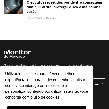
Oleodutos revestidos por dentro conseguem
diminuir atrito, proteger o aço e melhorar a
vazão
6 DE AGOSTO DE 2026
Notícias, análises e dados para você tomar as melhores decisões.
Utilizamos cookies para oferecer melhor
Navegue no site
experiência, melhorar o desempenho, analisar
Últimas notícias
Quem somos
E-books gratuitos
Cursos
como você interage em nosso site e
Política de privacidade
personalizar conteúdo. Ao utilizar este site, você
concorda com o uso de cookies.
Siga nossas redes