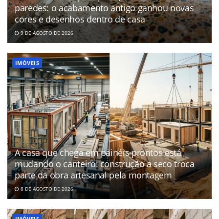
paredes: o acabamento antigo ganhou novas
cores e desenhos dentro de casa
9 DE AGOSTO DE 2026
IMÓVEIS
A casa que chega em painéis prontos está
mudando o canteiro: construção a seco troca
parte da obra artesanal pela montagem
8 DE AGOSTO DE 2026
IMÓVEIS