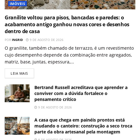
IMÓVEIS
Granilite voltou para pisos, bancadas e paredes: o
acabamento antigo ganhou novas cores e desenhos
dentro de casa
POR
INGRID
9 DE AGOSTO DE 2026
O granilite, também chamado de terrazzo, é um revestimento
cujo desempenho depende da combinação entre agregados,
matriz, base, juntas, espessura,...
LEIA MAIS
Bertrand Russell acreditava que aprender a
conviver com a dúvida fortalece o
pensamento crítico
9 DE AGOSTO DE 2026
A casa que chega em painéis prontos está
mudando o canteiro: construção a seco troca
parte da obra artesanal pela montagem
8 DE AGOSTO DE 2026