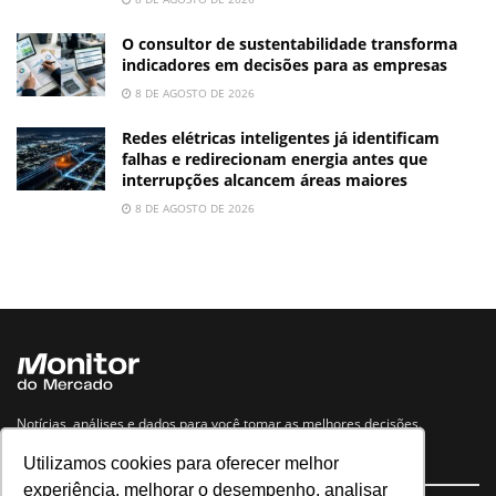
O consultor de sustentabilidade transforma
indicadores em decisões para as empresas
8 DE AGOSTO DE 2026
Redes elétricas inteligentes já identificam
falhas e redirecionam energia antes que
interrupções alcancem áreas maiores
8 DE AGOSTO DE 2026
Notícias, análises e dados para você tomar as melhores decisões.
Utilizamos cookies para oferecer melhor
Navegue no site
experiência, melhorar o desempenho, analisar