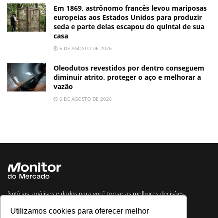
Em 1869, astrônomo francês levou mariposas
europeias aos Estados Unidos para produzir
seda e parte delas escapou do quintal de sua
casa
6 DE AGOSTO DE 2026
Oleodutos revestidos por dentro conseguem
diminuir atrito, proteger o aço e melhorar a
vazão
6 DE AGOSTO DE 2026
Notícias, análises e dados para você tomar as melhores decisões.
Utilizamos cookies para oferecer melhor
Navegue no site