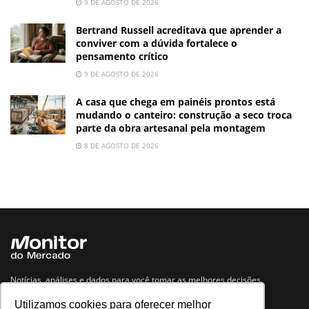
9 DE AGOSTO DE 2026
Bertrand Russell acreditava que aprender a
conviver com a dúvida fortalece o
pensamento crítico
9 DE AGOSTO DE 2026
A casa que chega em painéis prontos está
mudando o canteiro: construção a seco troca
parte da obra artesanal pela montagem
8 DE AGOSTO DE 2026
Notícias, análises e dados para você tomar as melhores decisões.
Utilizamos cookies para oferecer melhor
Navegue no site