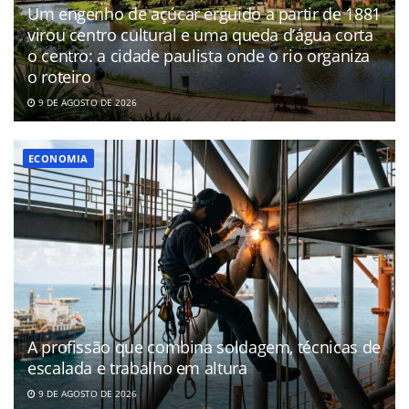
Um engenho de açúcar erguido a partir de 1881
virou centro cultural e uma queda d’água corta
o centro: a cidade paulista onde o rio organiza
o roteiro
9 DE AGOSTO DE 2026
ECONOMIA
A profissão que combina soldagem, técnicas de
escalada e trabalho em altura
9 DE AGOSTO DE 2026