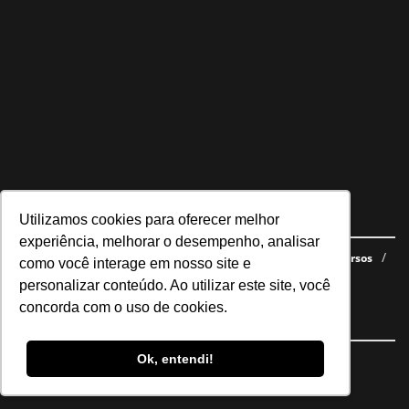
Utilizamos cookies para oferecer melhor
Navegue no site
experiência, melhorar o desempenho, analisar
Últimas notícias
Quem somos
E-books gratuitos
Cursos
como você interage em nosso site e
Política de privacidade
personalizar conteúdo. Ao utilizar este site, você
concorda com o uso de cookies.
Siga nossas redes
Ok, entendi!