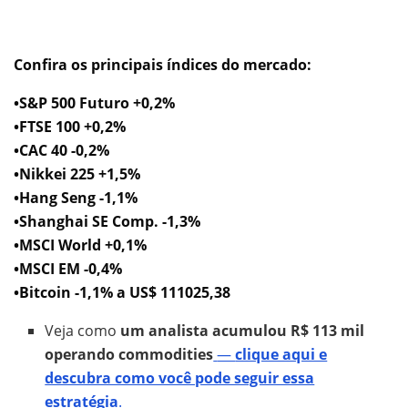
Confira os principais índices do mercado:
•S&P 500 Futuro +0,2%
•FTSE 100 +0,2%
•CAC 40 -0,2%
•Nikkei 225 +1,5%
•Hang Seng -1,1%
•Shanghai SE Comp. -1,3%
•MSCI World +0,1%
•MSCI EM -0,4%
•Bitcoin -1,1% a US$ 111025,38
Veja como
um analista acumulou R$ 113 mil
operando commodities
—
clique aqui e
descubra como você pode seguir essa
estratégia
.