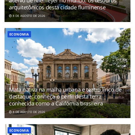
acervo de Niemeyer no mundo: os tesouros
arquitetônicos desta cidade fluminense
8 DE AGOSTO DE 2026
ECONOMIA
Mata nativa na malha urbana e teatro lírico de
destaque: conheça o perfil desta terra
conhecida como a Califórnia brasileira
8 DE AGOSTO DE 2026
ECONOMIA